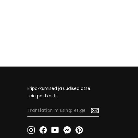
Eripakkumised ja uudised otse
teie postkasti!
TRANSLATION
MISSING:
ET.GENERAL.NEWSLETTER_FORM.NEWSLETTE
Instagram
Facebook
YouTube
Messenger
Pinterest