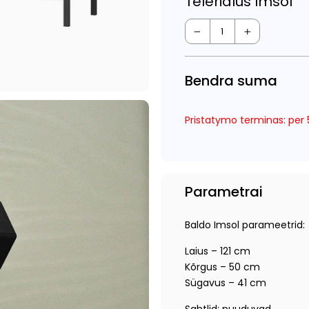
Telerialus Imsol
−
+
Bendra suma
Pristatymo terminas: per 5
Parametrai
Baldo Imsol parameetrid:
Laius – 121 cm
Kõrgus – 50 cm
Sügavus – 41 cm