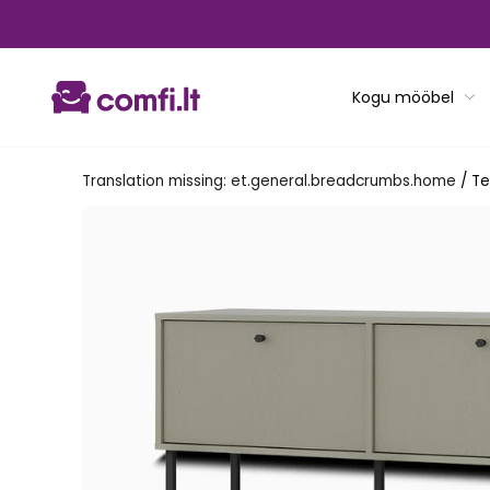
Translation
missing:
et.general.accessibility.skip_to_content
Kogu mööbel
Translation missing: et.general.breadcrumbs.home
/
Te