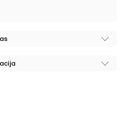
nas
acija