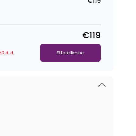
€119
Tavahind
€119
0 d. d.
Ettetellimine