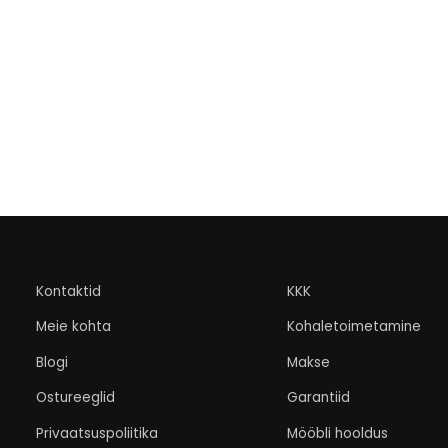
Kontaktid
KKK
Meie kohta
Kohaletoimetamine
Blogi
Makse
Ostureeglid
Garantiid
Privaatsuspoliitika
Mööbli hooldus