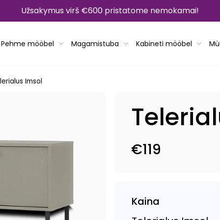
Užsakymus virš €600 pristatome nemokamai!
Pehme mööbel
Magamistuba
Kabineti mööbel
Mü
lerialus Imsol
Teleria
€119
Tavahind
Kaina