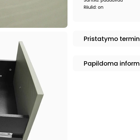
Sahtlid: puuduvad
Riiulid: on
Pristatymo termi
Papildoma inform