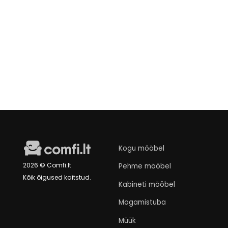
Telerialus Imsol
Išankstinis
€119
užsakymas
Kogu mööbel
2026 © Comfi.lt
Pehme mööbel
Kõik õigused kaitstud.
Kabineti mööbel
Magamistuba
Müük