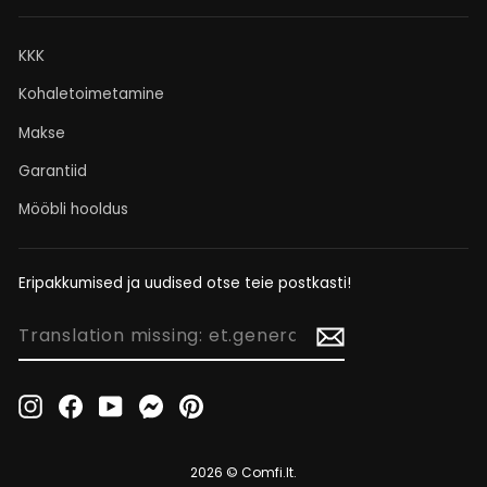
KKK
Kohaletoimetamine
Makse
Garantiid
Mööbli hooldus
Eripakkumised ja uudised otse teie postkasti!
TRANSLATION
MISSING:
ET.GENERAL.NEWSLETTER_FORM.NEWSLETTER_EMAIL
Instagram
Facebook
YouTube
Messenger
Pinterest
2026 © Comfi.lt.