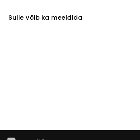
Sulle võib ka meeldida
Telerialus
Tori
Turime
sandėlyje
€329