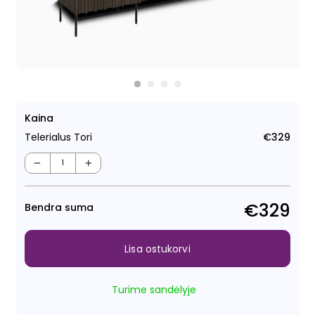
Kaina
Telerialus Tori
€329
Tava
−
+
€329
Bendra suma
Lisa ostukorvi
Turime sandėlyje