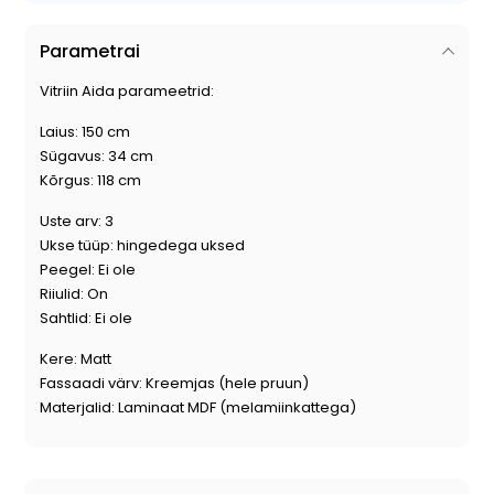
Parametrai
Vitriin Aida parameetrid:
Laius: 150 cm
Sügavus: 34 cm
Kõrgus: 118 cm
Uste arv: 3
Ukse tüüp: hingedega uksed
Peegel: Ei ole
Riiulid: On
Sahtlid: Ei ole
Kere: Matt
Fassaadi värv: Kreemjas (hele pruun)
Materjalid: Laminaat MDF (melamiinkattega)