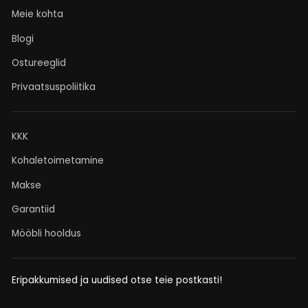
Meie kohta
Blogi
Ostureeglid
Privaatsuspoliitika
KKK
Kohaletoimetamine
Makse
Garantiid
Mööbli hooldus
Eripakkumised ja uudised otse teie postkasti!
TRANSLATION