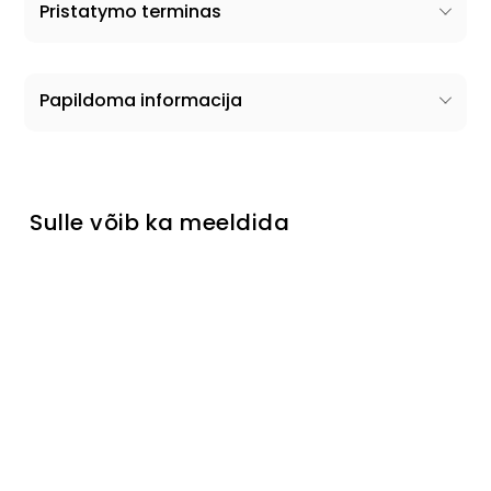
Pristatymo terminas
Papildoma informacija
Sulle võib ka meeldida
Vitriin
Aida
Tavahind
Müügihind
€699
Turime