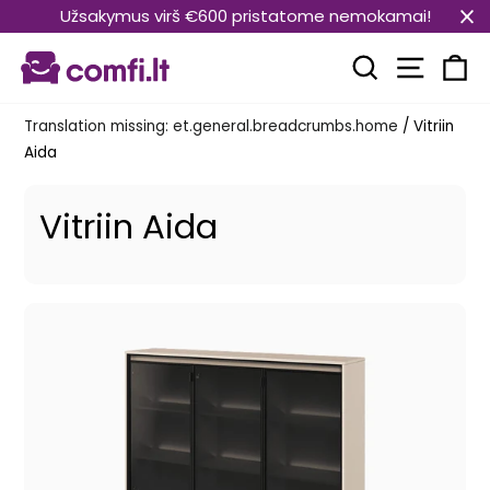
Translation
Užsakymus virš €600 pristatome nemokamai!
missing:
Transla
et.general.accessibility.skip_to_content
Translation mi
Kä
Translation missing: et.general.breadcrumbs.home
/
Vitriin
Aida
Vitriin Aida