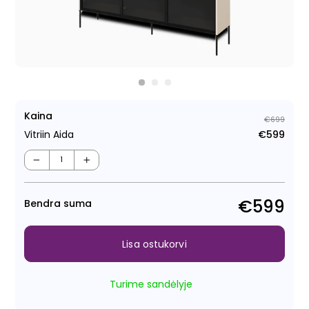
Kaina
€699
Vitriin Aida
€599
Tava
Müüg
−
+
€599
Bendra suma
Lisa ostukorvi
Turime sandėlyje