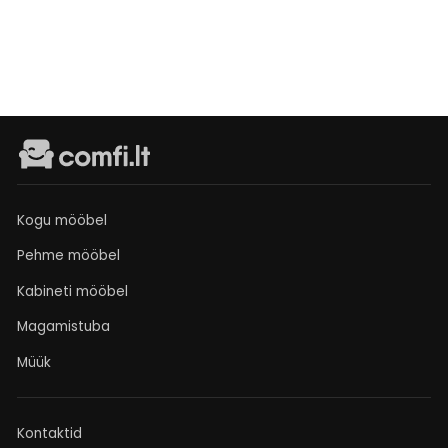
sandėlyje
€599
Kogu mööbel
Pehme mööbel
Kabineti mööbel
Magamistuba
Müük
Kontaktid