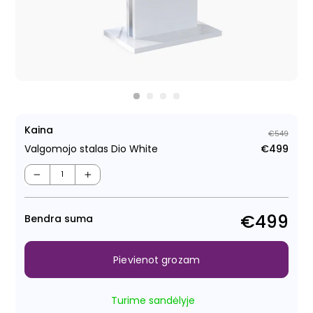
Kaina
€549
Valgomojo stalas Dio White
€499
Para
Pār
cen
cen
−
+
€499
Bendra suma
Pievienot grozam
Turime sandėlyje