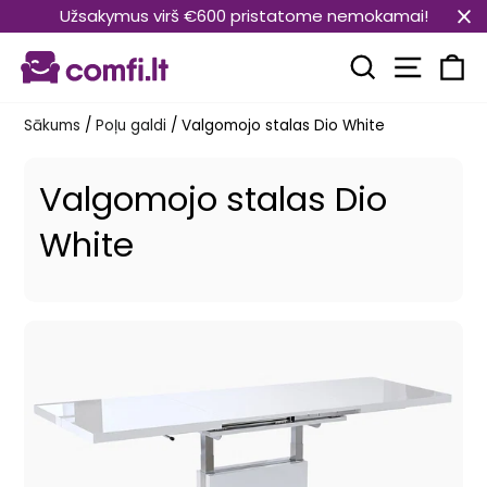
Pāriet
Užsakymus virš €600 pristatome nemokamai!
uz
Vietnes
saturu
Meklēt
Ra
Sākums
/
Poļu galdi
/
Valgomojo stalas Dio White
Valgomojo stalas Dio
White