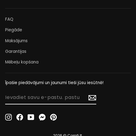
FAQ
Piegāde
Maksājums
Garantijas
Mēbeļu kopšana
Īpašie piedāvājumi un jaunumi tieši jūsu iesūtnē!
IEVADIET
SAVU
E-
PASTU.
Instagram
Facebook
YouTube
Messenger
Pinterest
PASTU
2026 © Comfi.lt.