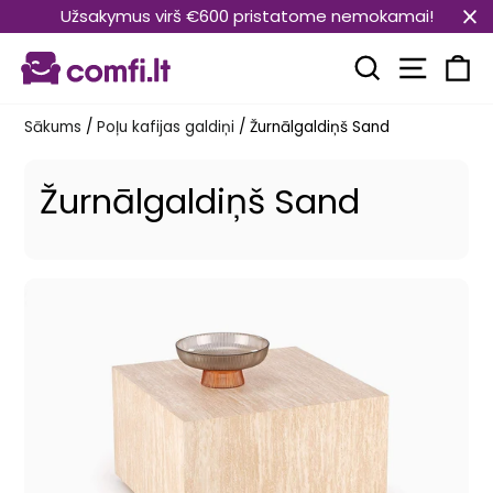
Pāriet
Užsakymus virš €600 pristatome nemokamai!
uz
Vietnes
saturu
Meklēt
Ra
Sākums
/
Poļu kafijas galdiņi
/
Žurnālgaldiņš Sand
Žurnālgaldiņš Sand