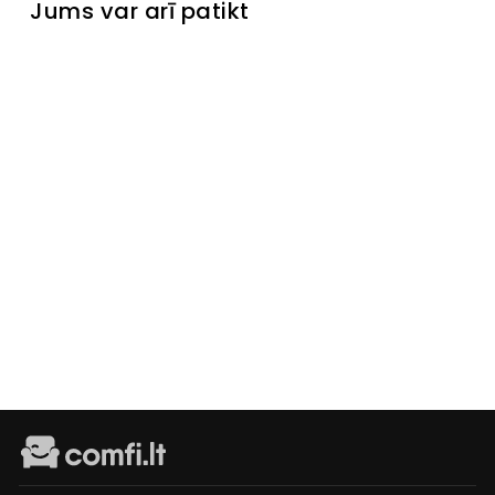
Jums var arī patikt
Žurnālgaldi
ņš Sand
Išankstinis
užsakymas
€119