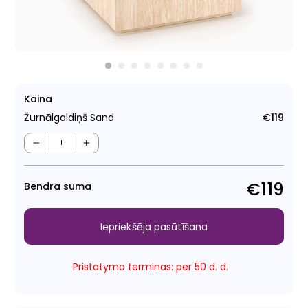
Kaina
Žurnālgaldiņš Sand
€119
Para
cen
−
+
€119
Bendra suma
Iepriekšēja pasūtīšana
Pristatymo terminas: per 50 d. d.