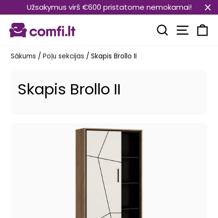
Pāriet
Užsakymus virš €600 pristatome nemokamai!
uz
Vietnes
saturu
Meklēt
Ra
Sākums
/
Poļu sekcijas
/
Skapis Brollo II
Skapis Brollo II