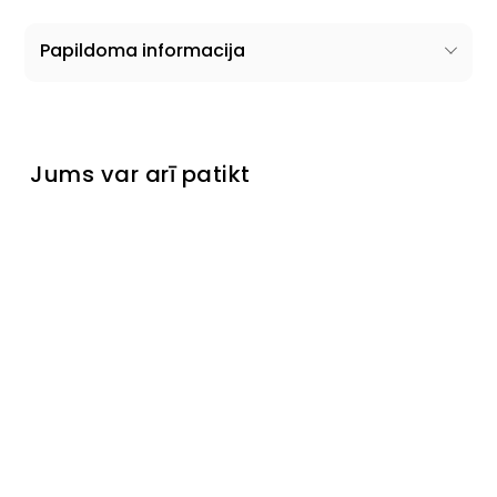
Papildoma informacija
Jums var arī patikt
Skapis
Brollo II
Išankstinis
užsakymas
€249