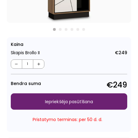
Kaina
Skapis Brollo II
€249
Para
cen
−
+
€249
Bendra suma
Iepriekšēja pasūtīšana
Pristatymo terminas: per 50 d. d.