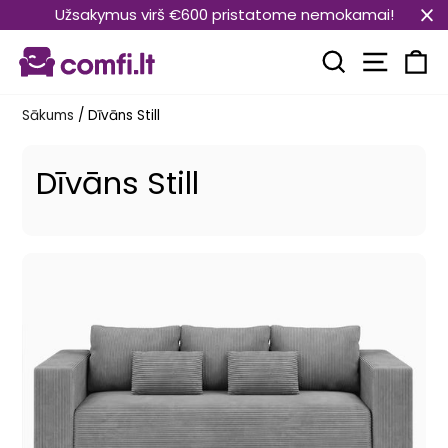
Pāriet
Užsakymus virš €600 pristatome nemokamai!
uz
Vietnes
saturu
Meklēt
Ra
Sākums
/
Dīvāns Still
Dīvāns Still