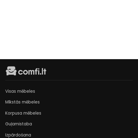
Dīvāns Still
Išankstinis
užsakymas
€699
Visas mēbeles
Mīkstās mēbeles
Korpusa mēbeles
Guļamistaba
Izpārdošana