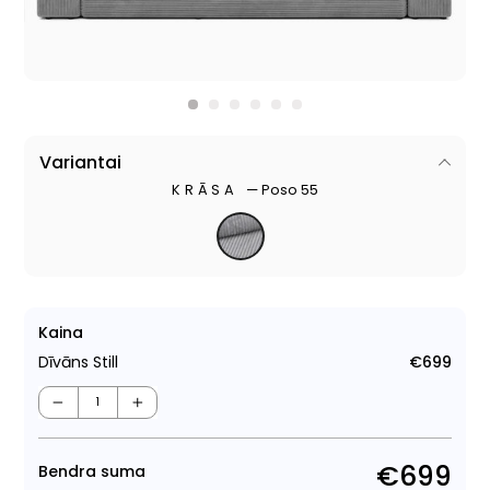
Variantai
KRĀSA
—
Poso 55
Kaina
Dīvāns Still
€699
Para
cen
−
+
€699
Bendra suma