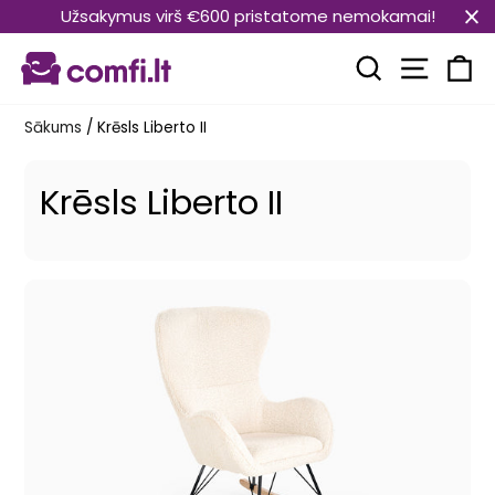
Pāriet
Užsakymus virš €600 pristatome nemokamai!
uz
Vietnes
saturu
Meklēt
Ra
Sākums
/
Krēsls Liberto II
Krēsls Liberto II