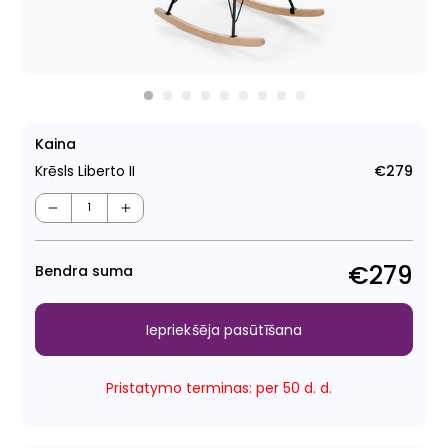
Kaina
Krēsls Liberto II
€279
Para
cen
−
+
€279
Bendra suma
Iepriekšēja pasūtīšana
Pristatymo terminas: per 50 d. d.