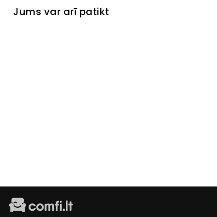
Jums var arī patikt
Krēsls
Liberto II
Išankstinis
užsakymas
€279