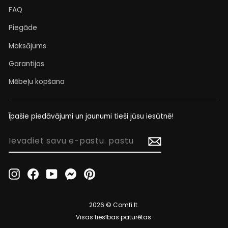
FAQ
Piegāde
Maksājums
Garantijas
Mēbeļu kopšana
Īpašie piedāvājumi un jaunumi tieši jūsu iesūtnē!
IEVADIET
SAVU
E-
PASTU.
Instagram
Facebook
YouTube
Messenger
Pinterest
PASTU
2026 © Comfi.lt.
Visas tiesības paturētas.