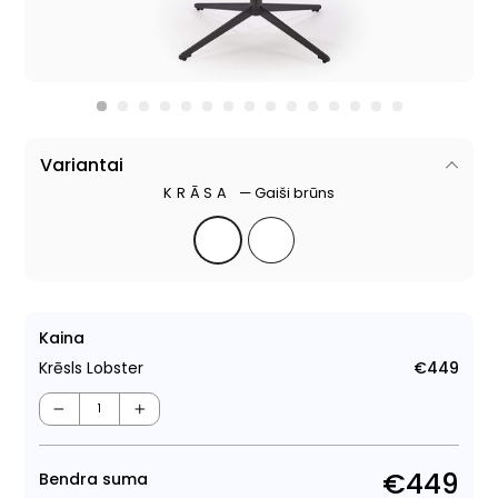
Variantai
KRĀSA
—
Gaiši brūns
Kaina
Krēsls Lobster
€449
Para
cen
−
+
€449
Bendra suma