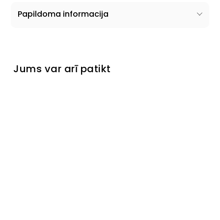
Papildoma informacija
Jums var arī patikt
Krēsls
Lobster
Išankstinis
užsakymas
€449