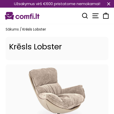
Pāriet
Užsakymus virš €600 pristatome nemokamai!
uz
Vietnes
saturu
Meklēt
Ra
Sākums
/
Krēsls Lobster
Krēsls Lobster