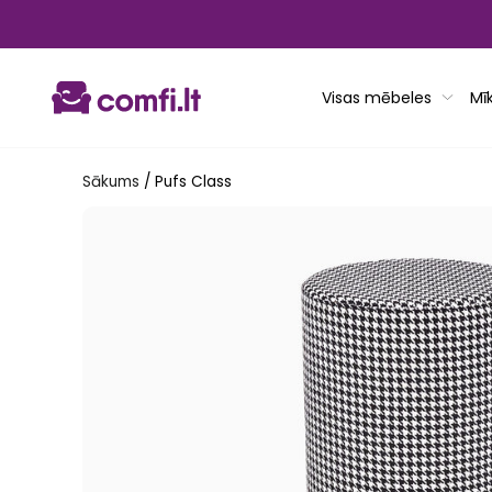
Pāriet
uz
saturu
Visas mēbeles
Mī
Sākums
/
Pufs Class