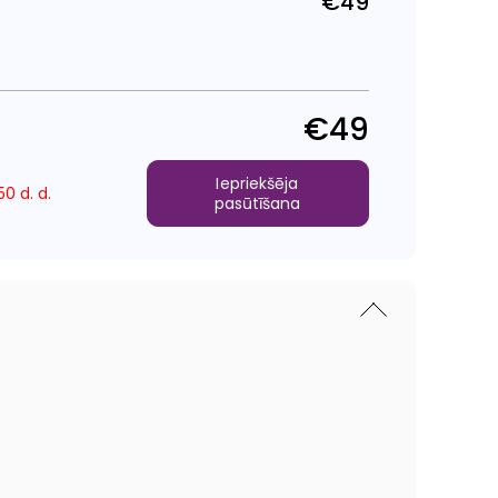
€49
Parastā
cena
€49
Iepriekšēja
0 d. d.
pasūtīšana