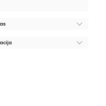
nas
acija