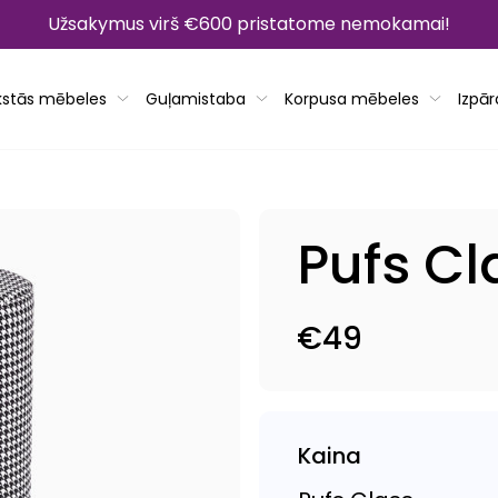
Užsakymus virš €600 pristatome nemokamai!
kstās mēbeles
Guļamistaba
Korpusa mēbeles
Izpā
Pufs Cl
€49
Parastā
cena
Kaina