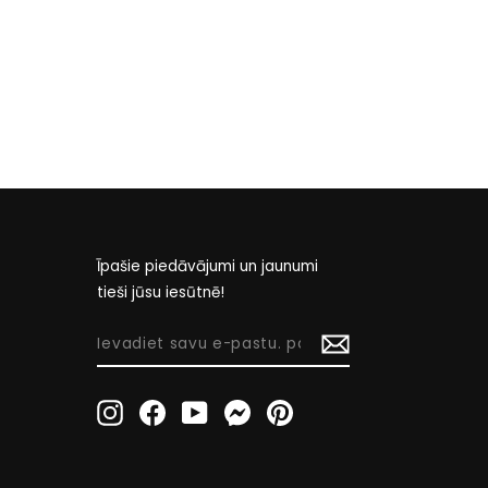
Īpašie piedāvājumi un jaunumi
tieši jūsu iesūtnē!
IEVADIET
SAVU
E-
Instagram
Facebook
YouTube
Messenger
Pinterest
PASTU.
PASTU