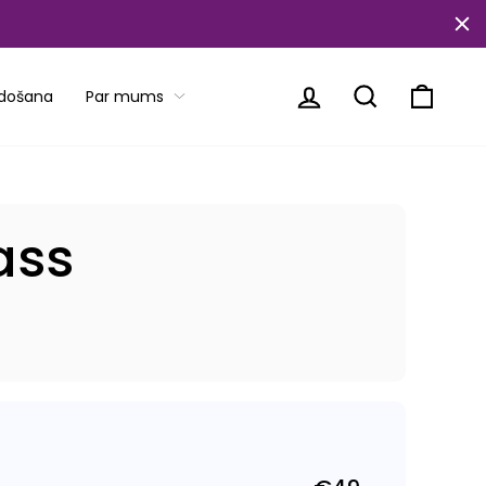
Piesakieties
Meklēt
Ratiņi
rdošana
Par mums
ass