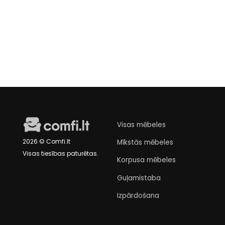
Išankstinis
€49
užsakymas
Visas mēbeles
2026 © Comfi.lt
Mīkstās mēbeles
Visas tiesības paturētas.
Korpusa mēbeles
Guļamistaba
Izpārdošana