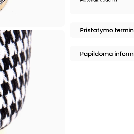
Materiāli: audums
Pristatymo termi
Papildoma inform