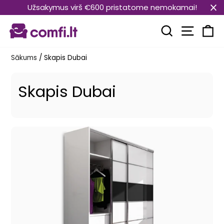
Pāriet
Užsakymus virš €600 pristatome nemokamai!
uz
Vietnes
saturu
Meklēt
Ra
Sākums
/
Skapis Dubai
Skapis Dubai