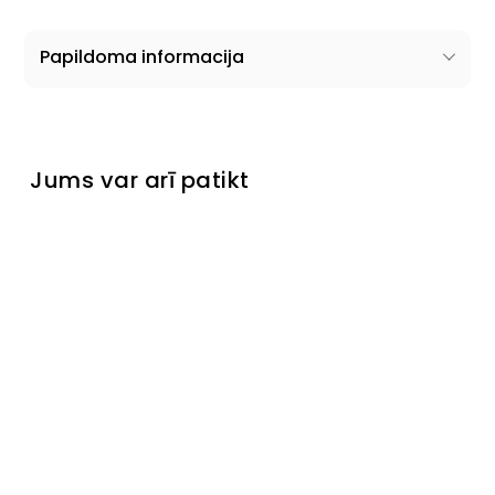
Papildoma informacija
Jums var arī patikt
Izpārdots
Skapis
Dubai
Laikinai
neturime
€549