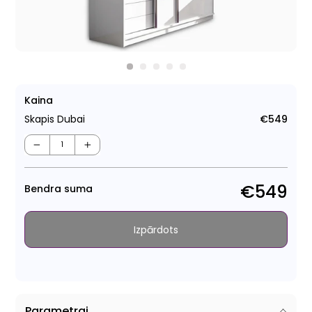
Kaina
Skapis Dubai
€549
Para
cen
−
+
€549
Bendra suma
Izpārdots
Parametrai