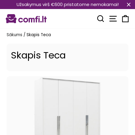
Pāriet
Užsakymus virš €600 pristatome nemokamai!
uz
Vietnes
saturu
Meklēt
Ra
Sākums
/
Skapis Teca
Skapis Teca