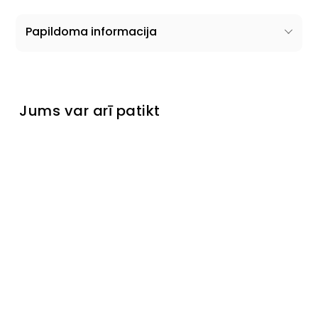
Papildoma informacija
Jums var arī patikt
Skapis
Teca
Išankstinis
užsakymas
€549