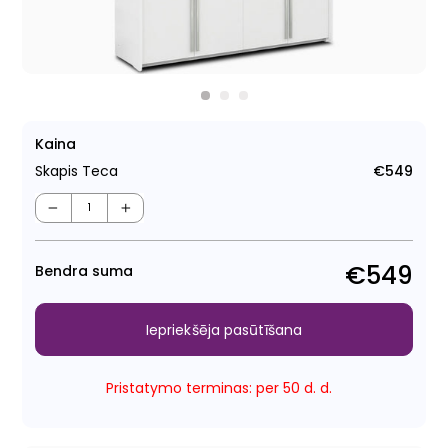
Kaina
Skapis Teca
€549
Para
cen
−
+
€549
Bendra suma
Iepriekšēja pasūtīšana
Pristatymo terminas: per 50 d. d.