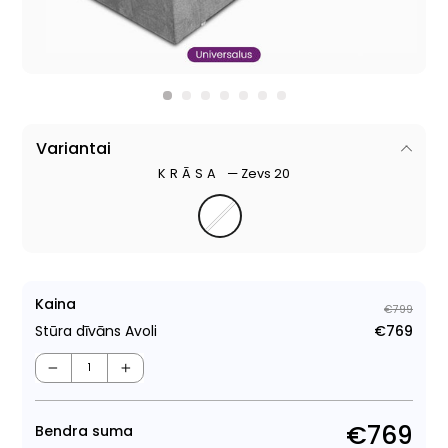
Variantai
KRĀSA
—
Zevs 20
Kaina
€799
Stūra dīvāns Avoli
€769
Para
Pār
cen
cen
−
+
€769
Bendra suma