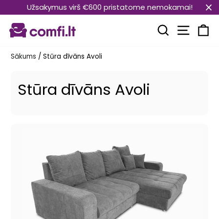
Pāriet
Užsakymus virš €600 pristatome nemokamai!
uz
Vietnes
saturu
Meklēt
Ra
Sākums
/
Stūra dīvāns Avoli
Stūra dīvāns Avoli