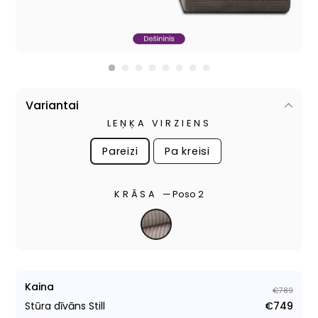
Variantai
LEŅĶA VIRZIENS
Pareizi
Pa kreisi
KRĀSA
—
Poso 2
Kaina
€789
Stūra dīvāns Still
€749