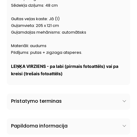
Sēdekļa dziļums: 48 cm
Gultas veļas kaste: Jā (1)
Guļamvieta: 205 x 121 cm
Guļamdaļas mehānisms: automātisks
Materiāli: audums
Pildījums: putas + zigzaga atsperes.
LEŅĶA VIRZIENS -
pa labi (pirmais fotoattēls) vai pa
kreisi (trešais fotoattēls)
Pristatymo terminas
Papildoma informacija