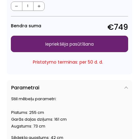
Para
Pār
cen
cen
−
+
€749
Bendra suma
Iepriekšēja pasūtīšana
Pristatymo terminas: per 50 d. d.
Parametrai
Still mēbeļu parametri:
Platums: 255 cm
Garās daļas dziļums: 161 cm
Augstums: 73 cm
Sēdekļa augstums: 42 cm