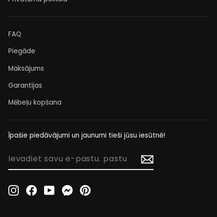
FAQ
Piegāde
Maksājums
Garantijas
Mēbeļu kopšana
Īpašie piedāvājumi un jaunumi tieši jūsu iesūtnē!
IEVADIET
SAVU
E-
PASTU.
Instagram
Facebook
YouTube
Messenger
Pinterest
PASTU