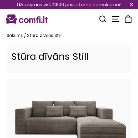
Pāriet
Užsakymus virš €600 pristatome nemokamai!
uz
Vietnes
saturu
Meklēt
Ra
Sākums
/
Stūra dīvāns Still
Stūra dīvāns Still