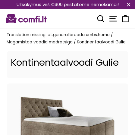
Translation
Užsakymus virš €600 pristatome nemokamai!
missing:
Transla
et.general.accessibility.skip_to_content
Translation mi
Kä
Translation missing: et.general.breadcrumbs.home
/
Magamistoa voodid madratsiga
/
Kontinentaalvoodi Gulie
Kontinentaalvoodi Gulie