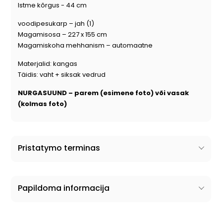
Istme kõrgus - 44 cm
voodipesukarp – jah (1)
Magamisosa – 227 x 155 cm
Magamiskoha mehhanism – automaatne
Materjalid: kangas
Täidis: vaht + siksak vedrud
NURGASUUND – parem (esimene foto) või vasak
(kolmas foto)
Pristatymo terminas
Papildoma informacija