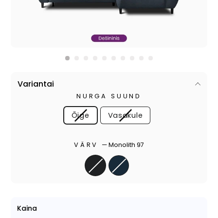
Variantai
NURGA SUUND
Õige
Vasakule
VÄRV
—
Monolith 97
Kaina