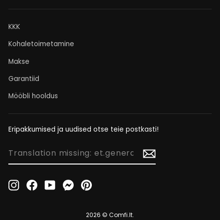
KKK
Kohaletoimetamine
Makse
Garantiid
Mööbli hooldus
Eripakkumised ja uudised otse teie postkasti!
TRANSLATION
MISSING:
ET.GENERAL.NEWSLETTER_FORM.NEWSLETTER_EMAIL
Instagram
Facebook
YouTube
Messenger
Pinterest
2026 © Comfi.lt.