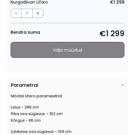
Nurgadiivan Lifaro
€1 299
Tava
−
+
€1 299
Bendra suma
Välja müüdud
Parametrai
Mööbli Lifaro parameetrid:
Laius - 285 cm
Pika osa sügavus – 152 cm
Kõrgus - 95 cm
Lühikese osa sügavus – 109 cm