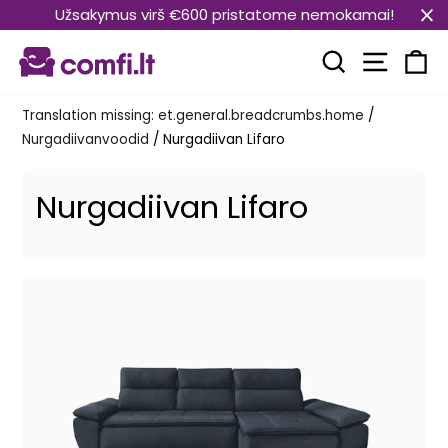
Translation
Užsakymus virš €600 pristatome nemokamai!
missing:
Transla
et.general.accessibility.skip_to_content
Translation mi
Kä
Translation missing: et.general.breadcrumbs.home
/
Nurgadiivanvoodid
/
Nurgadiivan Lifaro
Nurgadiivan Lifaro