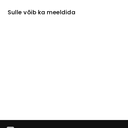
Sulle võib ka meeldida
TOP Prekė
Nurgadii
van
Lifaro
Laikinai
neturime
€1 299