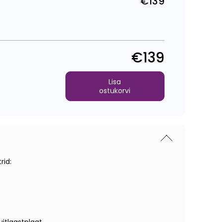
€139
Tavahind
€139
Lisa
ostukorvi
rid: