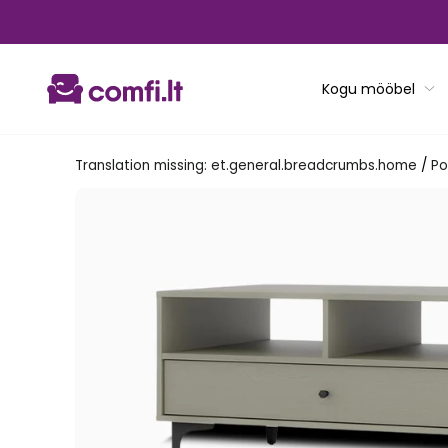
Translation
missing:
et.general.accessibility.skip_to_content
Kogu mööbel
Translation missing: et.general.breadcrumbs.home
/
Po