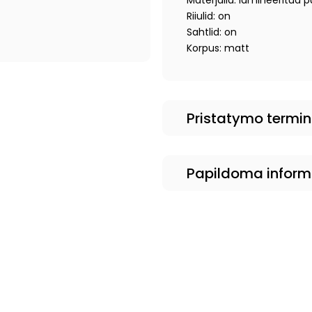
Materjalid: lamineeritud p
Riiulid: on
Sahtlid: on
Korpus: matt
Pristatymo termi
Papildoma inform