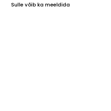
Sulle võib ka meeldida
Ajakirjalaud Imsol
€139
Turime sandėlyje