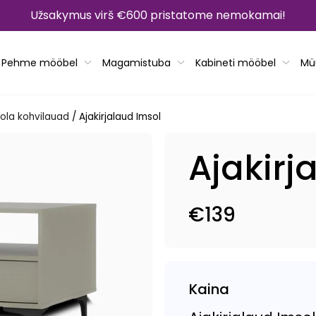
Užsakymus virš €600 pristatome nemokamai!
Pehme mööbel
Magamistuba
Kabineti mööbel
Mü
ola kohvilauad
/
Ajakirjalaud Imsol
Ajakirj
€139
Tavahind
Kaina