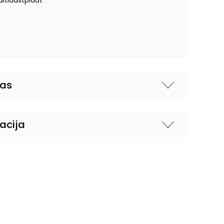
uitlaastplaat
nas
acija