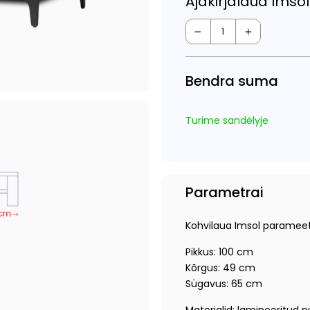
Ajakirjalaud Imsol
−
+
Bendra suma
Turime sandėlyje
Parametrai
Kohvilaua Imsol parameet
Pikkus: 100 cm
Kõrgus: 49 cm
Sügavus: 65 cm