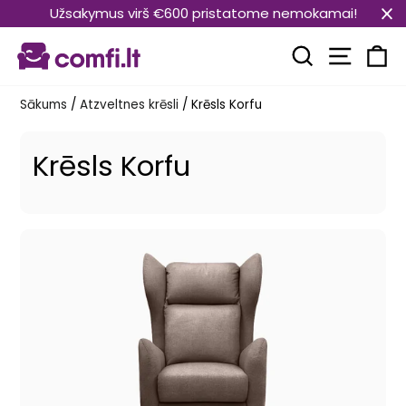
Pāriet
Užsakymus virš €600 pristatome nemokamai!
uz
Vietnes
saturu
Meklēt
Ra
Sākums
/
Atzveltnes krēsli
/
Krēsls Korfu
Krēsls Korfu