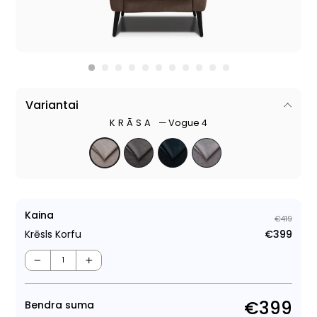
Variantai
KRĀSA
—
Vogue 4
Kaina
€419
Krēsls Korfu
€399
Para
Pār
cen
cen
−
+
€399
Bendra suma