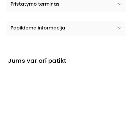
Pristatymo terminas
Papildoma informacija
Jums var arī patikt
Pagaminta Ukrainoje
Krēsls
Korfu
Parastā
Pārdošanas
€419
Turime
cena
cena