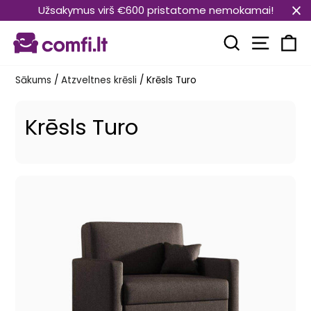
Pāriet
Užsakymus virš €600 pristatome nemokamai!
uz
Vietnes
saturu
Meklēt
Ra
Sākums
/
Atzveltnes krēsli
/
Krēsls Turo
Krēsls Turo