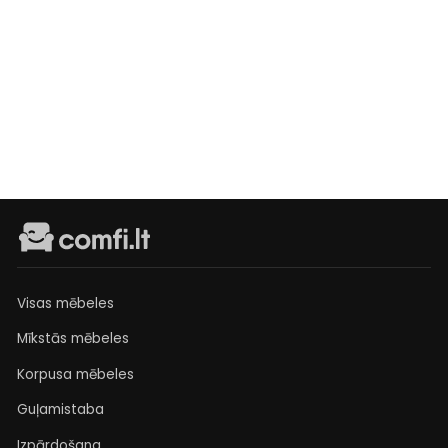
Krēsls Turo
Parastā
Pārdošanas
€299
Išankstinis
cena
cena
užsakymas
€279
Visas mēbeles
Mīkstās mēbeles
Korpusa mēbeles
Guļamistaba
Izpārdošana