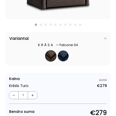
Variantai
KRĀSA
—
Falcone 04
Kaina
€299
Krēsls Turo
€279
Para
Pār
cen
cen
−
+
€279
Bendra suma