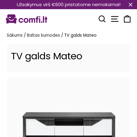
Pāriet
Užsakymus virš €600 pristatome nemokamai!
uz
Vietnes
saturu
Meklēt
Ra
Sākums
/
Baltas kumodes
/
TV galds Mateo
TV galds Mateo