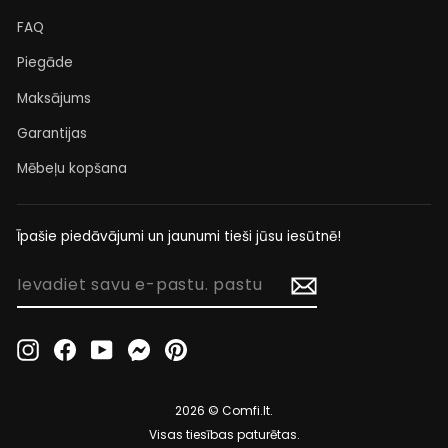
FAQ
Piegāde
Maksājums
Garantijas
Mēbeļu kopšana
Īpašie piedāvājumi un jaunumi tieši jūsu iesūtnē!
IEVADIET
SAVU
E-
PASTU.
Instagram
Facebook
YouTube
Messenger
Pinterest
PASTU
2026 © Comfi.lt.
Visas tiesības paturētas.