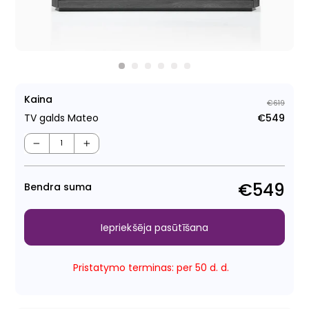
Kaina
€619
TV galds Mateo
€549
Para
Pār
cen
cen
−
+
€549
Bendra suma
Iepriekšēja pasūtīšana
Pristatymo terminas: per 50 d. d.