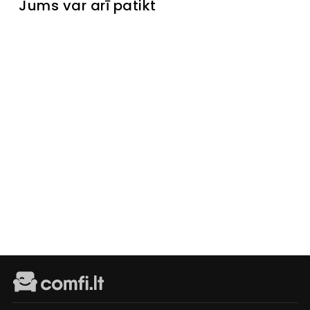
Jums var arī patikt
Izpārdots
Kumode
Berta II
Laikinai
neturime
€299