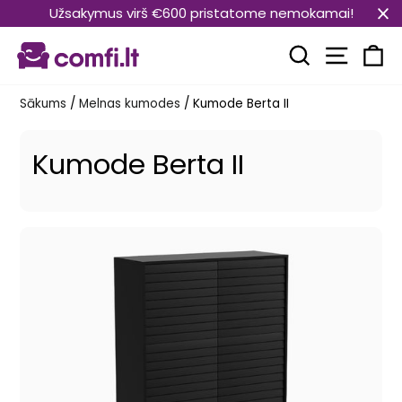
Pāriet
Užsakymus virš €600 pristatome nemokamai!
uz
Vietnes
saturu
Meklēt
Ra
Sākums
/
Melnas kumodes
/
Kumode Berta II
Kumode Berta II