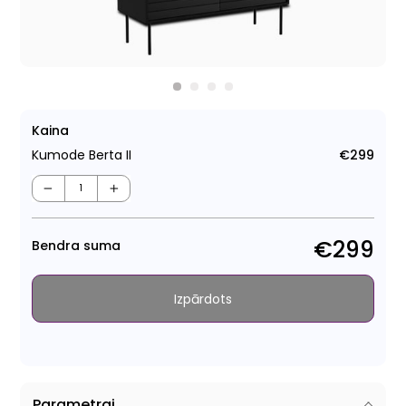
Kaina
Kumode Berta II
€299
Para
cen
−
+
€299
Bendra suma
Izpārdots
Parametrai