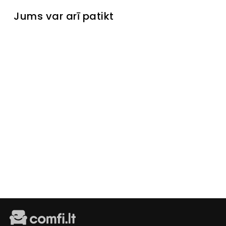
Jums var arī patikt
Kumode
Carola
Turime
sandėlyje
€349