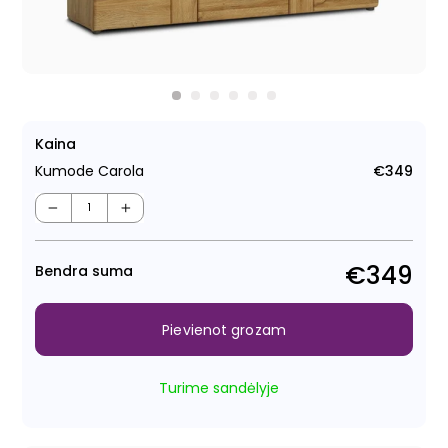
Kaina
Kumode Carola
€349
Para
cen
−
+
€349
Bendra suma
Pievienot grozam
Turime sandėlyje