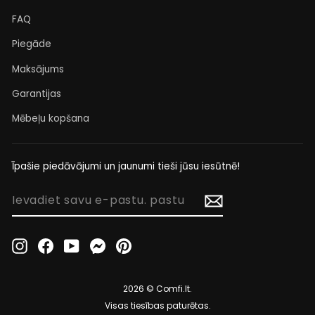
FAQ
Piegāde
Maksājums
Garantijas
Mēbeļu kopšana
Īpašie piedāvājumi un jaunumi tieši jūsu iesūtnē!
IEVADIET
SAVU
E-
PASTU.
Instagram
Facebook
YouTube
Messenger
Pinterest
PASTU
2026 © Comfi.lt.
Visas tiesības paturētas.