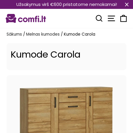
Pāriet
Užsakymus virš €600 pristatome nemokamai!
uz
Vietnes
saturu
Meklēt
Ra
Sākums
/
Melnas kumodes
/
Kumode Carola
Kumode Carola