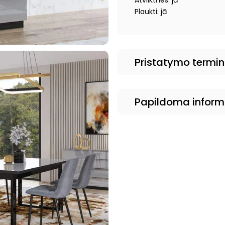
Atvilktnes: jā
Plaukti: jā
Pristatymo termi
Papildoma inform