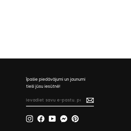
Īpašie piedāvājumi un jaunumi
tieši jūsu iesūtnē!
IEVADIET
SAVU
E-
Instagram
Facebook
YouTube
Messenger
Pinterest
PASTU.
PASTU