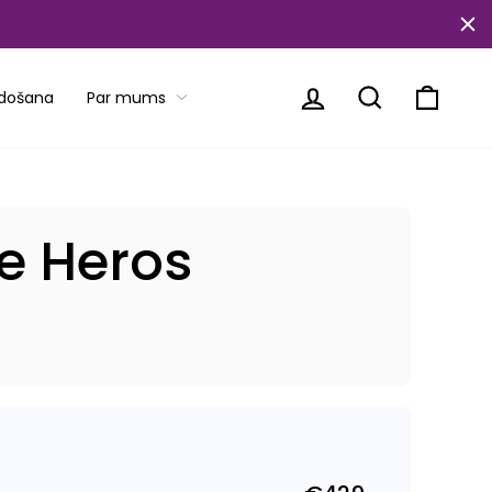
Piesakieties
Meklēt
Ratiņi
rdošana
Par mums
 Heros