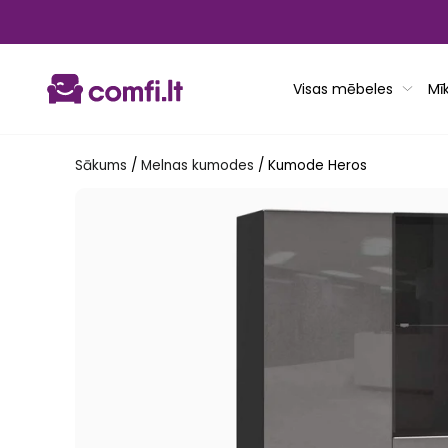
Pāriet
uz
saturu
Visas mēbeles
Mī
Sākums
/
Melnas kumodes
/
Kumode Heros