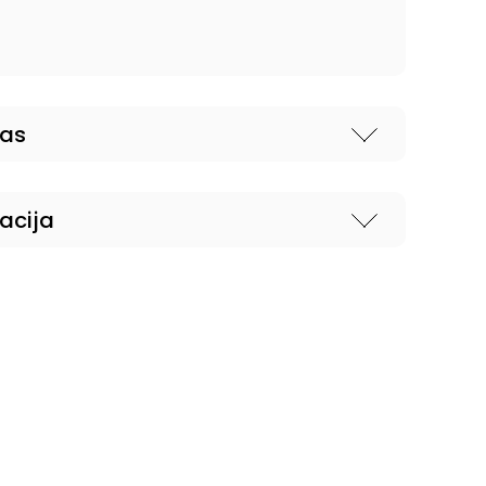
nas
acija