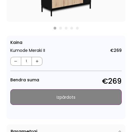
Kaina
Kumode Meraki II
€269
Para
cen
−
+
€269
Bendra suma
Izpārdots
Parametrai