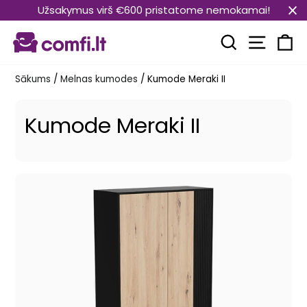
Pāriet
Užsakymus virš €600 pristatome nemokamai!
uz
Vietnes
saturu
Meklēt
Ra
Sākums
/
Melnas kumodes
/
Kumode Meraki II
Kumode Meraki II