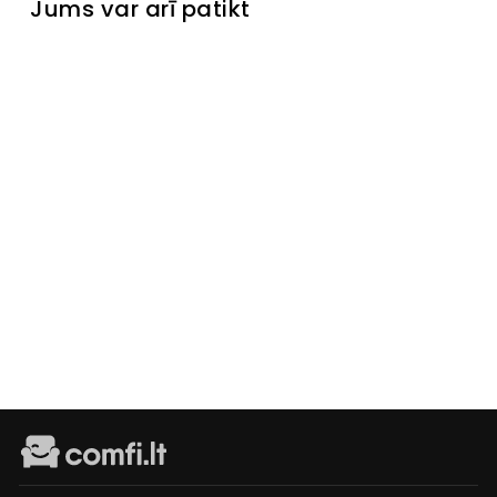
Jums var arī patikt
Izpārdots
Kumode
Meraki II
Laikinai
neturime
€269