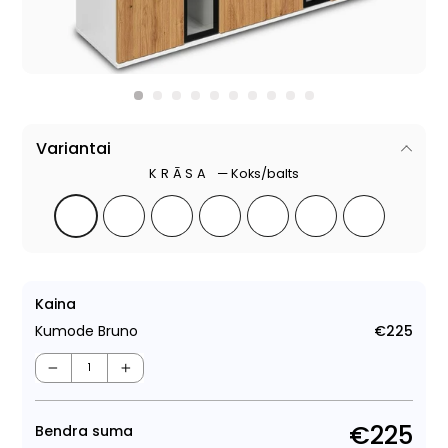
Variantai
KRĀSA
—
Koks/balts
Kaina
Kumode Bruno
€225
Para
cen
−
+
€225
Bendra suma