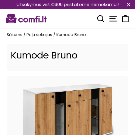
Pāriet
Užsakymus virš €600 pristatome nemokamai!
uz
Vietnes
saturu
Meklēt
Ra
Sākums
/
Poļu sekcijas
/
Kumode Bruno
Kumode Bruno