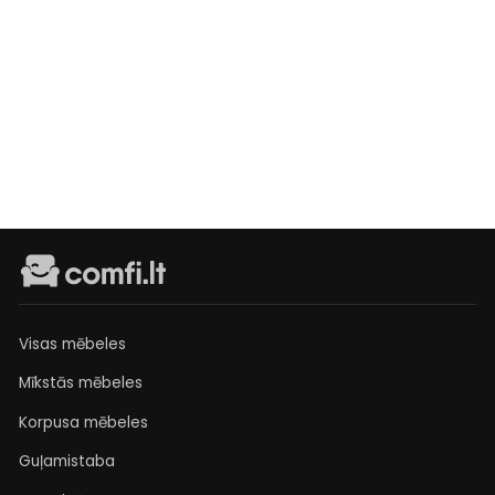
Kumode
Bruno
Išankstinis
užsakymas
€225
Visas mēbeles
Mīkstās mēbeles
Korpusa mēbeles
Guļamistaba