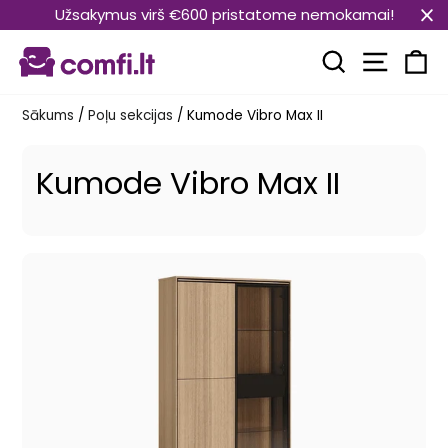
Pāriet
Užsakymus virš €600 pristatome nemokamai!
uz
Vietnes
saturu
Meklēt
Ra
Sākums
/
Poļu sekcijas
/
Kumode Vibro Max II
Kumode Vibro Max II