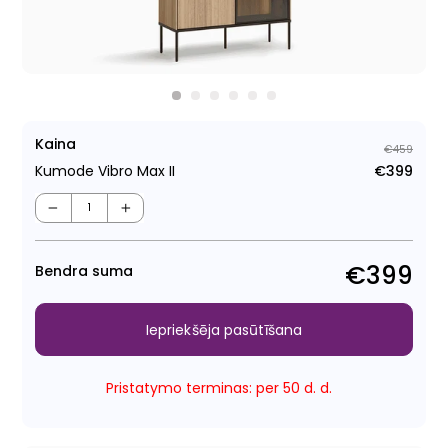
Kaina
€459
Kumode Vibro Max II
€399
Para
Pār
cen
cen
−
+
€399
Bendra suma
Iepriekšēja pasūtīšana
Pristatymo terminas: per 50 d. d.