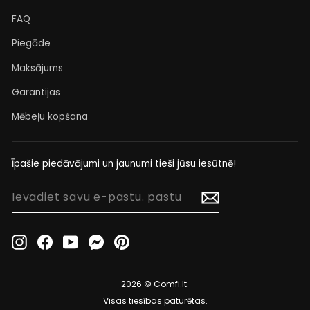
FAQ
Piegāde
Maksājums
Garantijas
Mēbeļu kopšana
Īpašie piedāvājumi un jaunumi tieši jūsu iesūtnē!
IEVADIET
SAVU
E-
PASTU.
Instagram
Facebook
YouTube
Messenger
Pinterest
PASTU
2026 © Comfi.lt.
Visas tiesības paturētas.