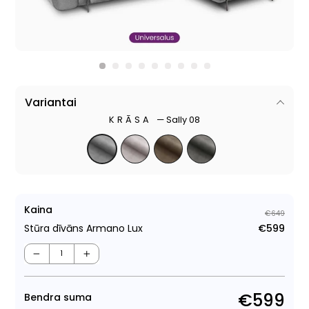
Variantai
KRĀSA
—
Sally 08
Kaina
€649
Stūra dīvāns Armano Lux
€599
Para
Pār
cen
cen
−
+
€599
Bendra suma