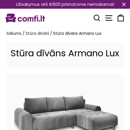
Pāriet
Užsakymus virš €600 pristatome nemokamai!
uz
Vietnes
saturu
Meklēt
Ra
Sākums
/
Stūra dīvāni
/
Stūra dīvāns Armano Lux
Stūra dīvāns Armano Lux