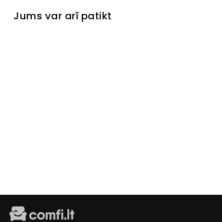
Jums var arī patikt
Kumode
Topoli
Išankstinis
užsakymas
€229