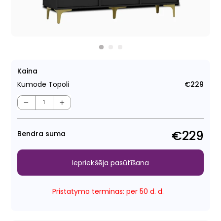
Kaina
Kumode Topoli
€229
Para
cen
−
+
€229
Bendra suma
Iepriekšēja pasūtīšana
Pristatymo terminas: per 50 d. d.