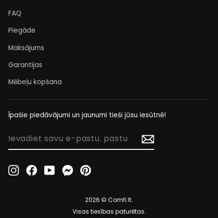
FAQ
Piegāde
Maksājums
Garantijas
Mēbeļu kopšana
Īpašie piedāvājumi un jaunumi tieši jūsu iesūtnē!
IEVADIET
SAVU
E-
PASTU.
Instagram
Facebook
YouTube
Messenger
Pinterest
PASTU
2026 © Comfi.lt.
Visas tiesības paturētas.