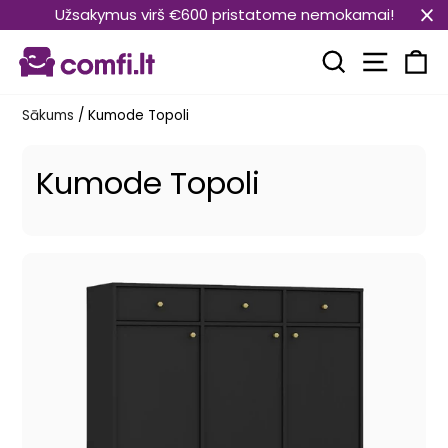
Pāriet
Užsakymus virš €600 pristatome nemokamai!
uz
Vietnes
saturu
Meklēt
Ra
Sākums
/
Kumode Topoli
Kumode Topoli