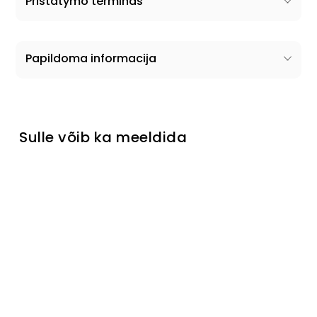
Pristatymo terminas
Papildoma informacija
Sulle võib ka meeldida
Naujiena
Lamamist
ool Rory
Tavahind
Müügihind
€159
Turime
sandėlyje
€145