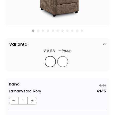
Variantai
VÄRV
—
Pruun
Kaina
€159
Lamamistool Rory
€145
Tava
Müüg
−
+