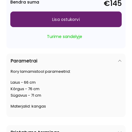
€145
Bendra suma
Lisa ostukorvi
Turime sandėlyje
Parametrai
Rory
lamamistool parameetrid:
Laius - 66 cm
Kõrgus - 76 cm
Sügavus - 71 cm
Materjalid: kangas