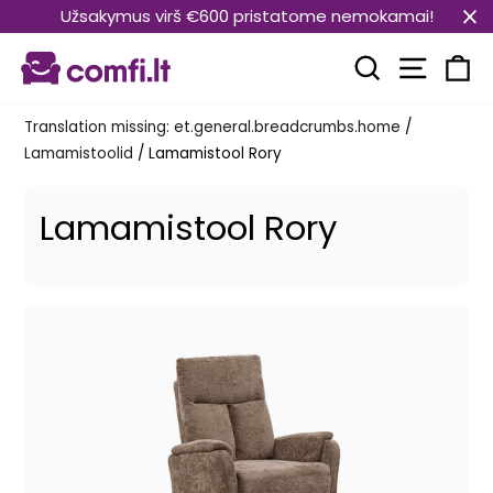
Translation
Užsakymus virš €600 pristatome nemokamai!
missing:
Transla
et.general.accessibility.skip_to_content
Translation mi
Kä
Translation missing: et.general.breadcrumbs.home
/
Lamamistoolid
/
Lamamistool Rory
Lamamistool Rory