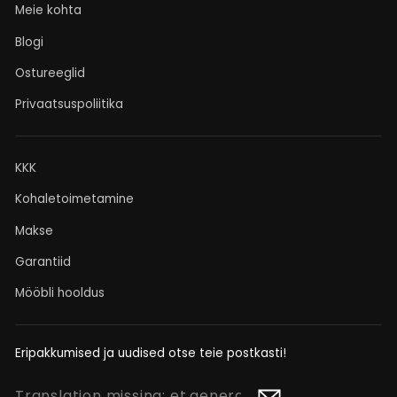
Meie kohta
Blogi
Ostureeglid
Privaatsuspoliitika
KKK
Kohaletoimetamine
Makse
Garantiid
Mööbli hooldus
Eripakkumised ja uudised otse teie postkasti!
TRANSLATION