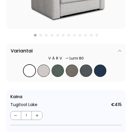
Variantai
VÄRV
—
Lumi 80
Kaina
Tugitool Lake
€415
Tava
−
+