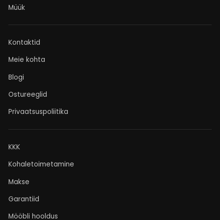
Müük
Kontaktid
Meie kohta
Blogi
Ostureeglid
Privaatsuspoliitika
KKK
Kohaletoimetamine
Makse
Garantiid
Mööbli hooldus