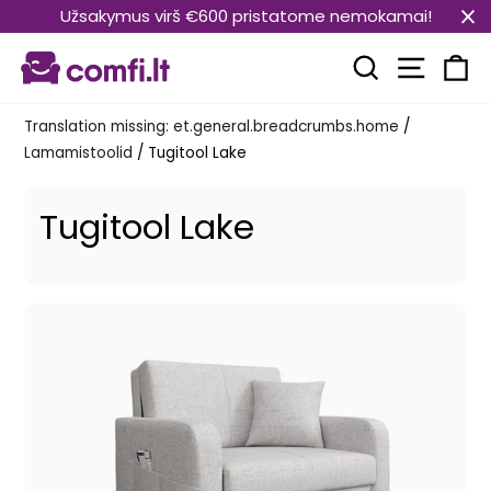
Translation
Užsakymus virš €600 pristatome nemokamai!
missing:
Transla
et.general.accessibility.skip_to_content
Translation mi
Kä
Translation missing: et.general.breadcrumbs.home
/
Lamamistoolid
/
Tugitool Lake
Tugitool Lake