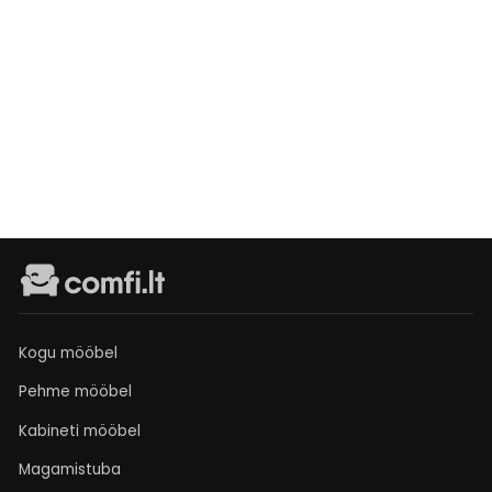
Tugitool
Lake
Išankstinis
užsakymas
€415
Kogu mööbel
Pehme mööbel
Kabineti mööbel
Magamistuba