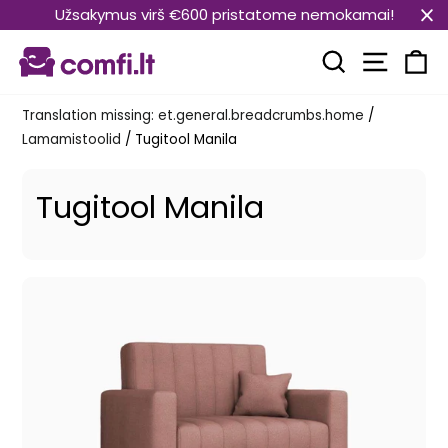
Translation
Užsakymus virš €600 pristatome nemokamai!
missing:
Transla
et.general.accessibility.skip_to_content
Translation mi
Kä
Translation missing: et.general.breadcrumbs.home
/
Lamamistoolid
/
Tugitool Manila
Tugitool Manila