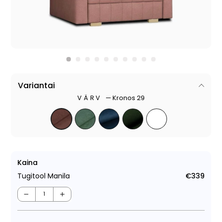
Variantai
VÄRV
—
Kronos 29
Kaina
Tugitool Manila
€339
Tava
−
+