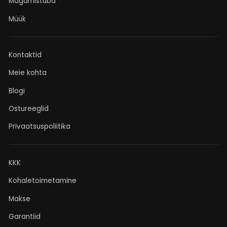
Magamistuba
Müük
Kontaktid
Meie kohta
Blogi
Ostureeglid
Privaatsuspoliitika
KKK
Kohaletoimetamine
Makse
Garantiid