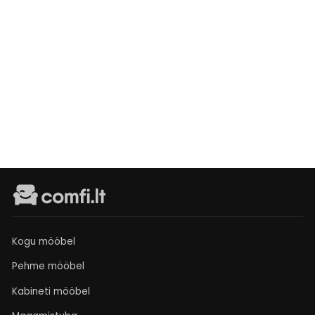
Tugitool
Manila
Išankstinis
užsakymas
€339
Kogu mööbel
Pehme mööbel
Kabineti mööbel