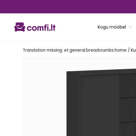
Translation
missing:
et.general.accessibility.skip_to_content
Kogu mööbel
Translation missing: et.general.breadcrumbs.home
/
Ku