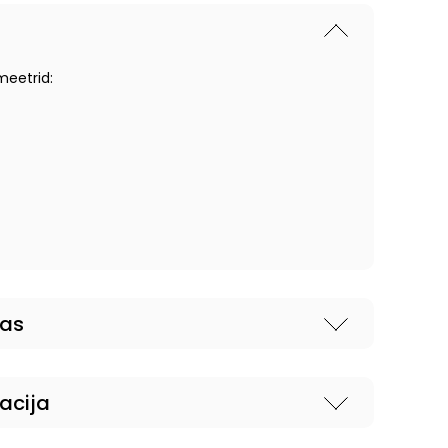
meetrid:
nas
acija