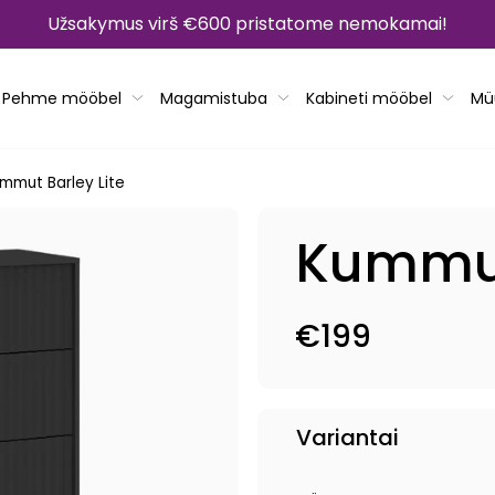
Užsakymus virš €600 pristatome nemokamai!
Pehme mööbel
Magamistuba
Kabineti mööbel
Mü
mmut Barley Lite
Kummut
€199
Tavahind
Variantai