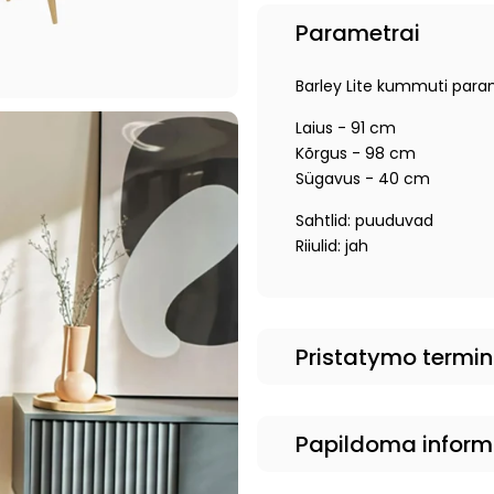
Parametrai
Barley Lite kummuti para
Laius - 91 cm
Kõrgus - 98 cm
Sügavus - 40 cm
Sahtlid: puuduvad
Riiulid: jah
Pristatymo termi
Papildoma inform