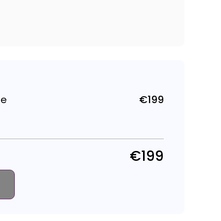
te
€199
Tavahind
€199