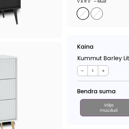
VÄRV
—
Must
Kaina
Kummut Barley Li
−
+
Bendra suma
Välja
müüdud