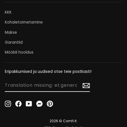
KKK
Kohaletoimetamine
Makse
Garantiid
Mööbli hooldus
Eripakkumised ja uudised otse teie postkasti!
TRANSLATION
MISSING:
ET.GENERAL.NEWSLETTER_FORM.NEWSLETTER_EMAIL
Instagram
Facebook
YouTube
Messenger
Pinterest
2026 © Comfi.lt.