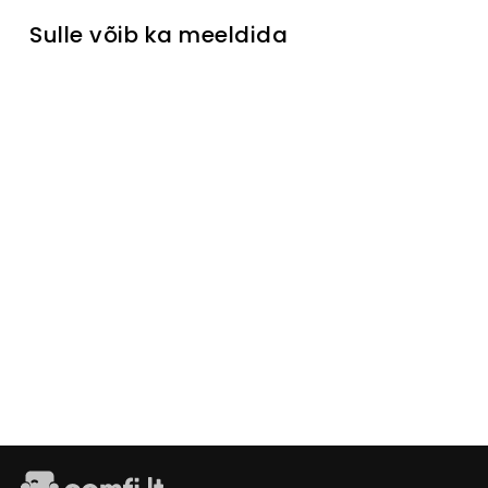
Sulle võib ka meeldida
Välja müüdud
Kummut
Palais
Lite
Laikinai
neturime
€269