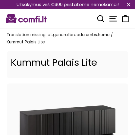
Translation
Užsakymus virš €600 pristatome nemokamai!
missing:
Transla
et.general.accessibility.skip_to_content
Translation mi
Kä
Translation missing: et.general.breadcrumbs.home
/
Kummut Palais Lite
Kummut Palais Lite