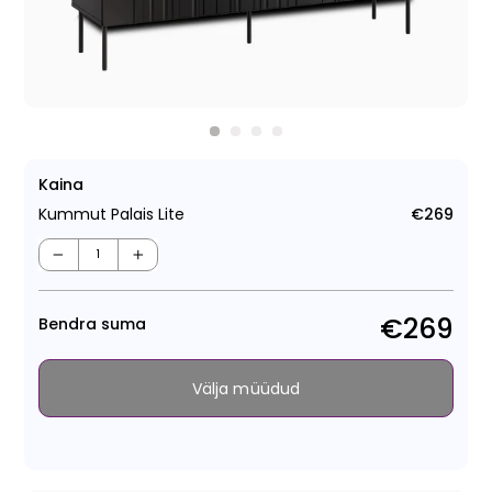
Kaina
Kummut Palais Lite
€269
Tava
−
+
€269
Bendra suma
Välja müüdud