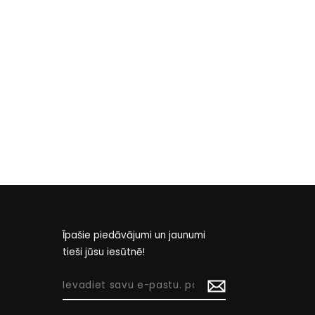
Īpašie piedāvājumi un jaunumi
tieši jūsu iesūtnē!
IEVADIET
SAVU
E-