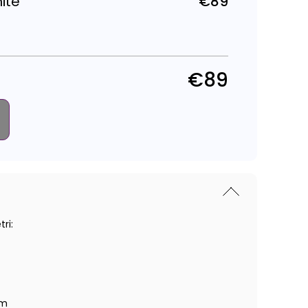
ite
€89
Parastā
cena
€89
ri:
cm