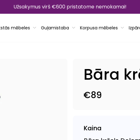
Užsakymus virš €600 pristatome nemokamai!
kstās mēbeles
Guļamistaba
Korpusa mēbeles
Izpā
Bāra kr
€89
Parastā
cena
Kaina