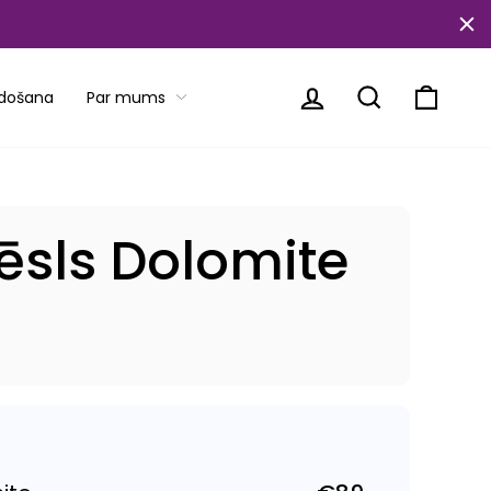
Piesakieties
Meklēt
Ratiņi
rdošana
Par mums
ēsls Dolomite