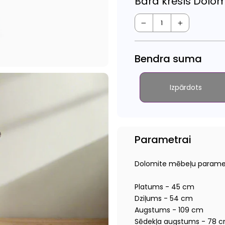
Bāra krēsls Dolom
−
+
Bendra suma
Izpārdots
Parametrai
Dolomite mēbeļu paramet
Platums - 45 cm
Dziļums - 54 cm
Augstums - 109 cm
Sēdekļa augstums - 78 