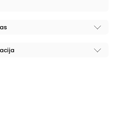
nas
acija