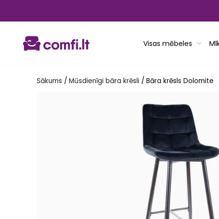
Pāriet
uz
saturu
Visas mēbeles
Mī
Sākums
/
Mūsdienīgi bāra krēsli
/
Bāra krēsls Dolomite