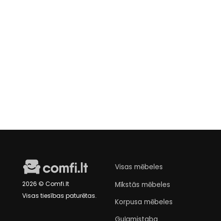
Bāra krēsls
Dolomite
€89
Laikinai neturime
Visas mēbeles
2026 © Comfi.lt
Mīkstās mēbeles
Visas tiesības paturētas.
Korpusa mēbeles
Guļamistaba