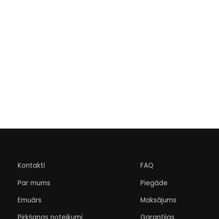
Kontakti
FAQ
Par mums
Piegāde
Emuārs
Maksājums
Pirkšanas noteikumi
Garantijas