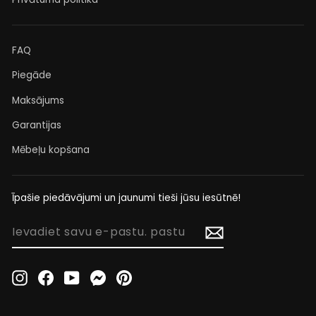
FAQ
Piegāde
Maksājums
Garantijas
Mēbeļu kopšana
Īpašie piedāvājumi un jaunumi tieši jūsu iesūtnē!
IEVADIET
SAVU
E-
PASTU.
Instagram
Facebook
YouTube
Messenger
Pinterest
PASTU