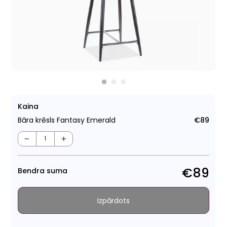
Kaina
Bāra krēsls Fantasy Emerald
€89
Para
cen
−
+
€89
Bendra suma
Izpārdots