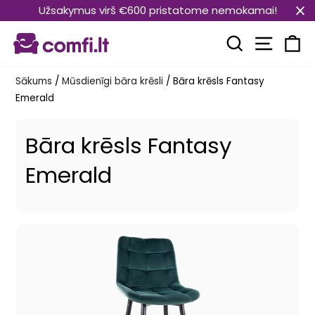
Pāriet
Užsakymus virš €600 pristatome nemokamai!
uz
Vietnes
saturu
Meklēt
Ra
Sākums
/
Mūsdienīgi bāra krēsli
/
Bāra krēsls Fantasy
Emerald
Bāra krēsls Fantasy
Emerald