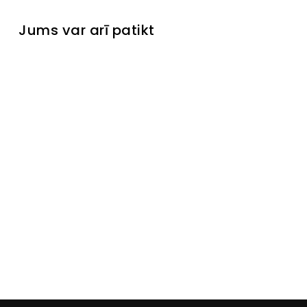
Jums var arī patikt
Izpārdots
Bāra
krēsls
Fantasy
Emerald
Laikinai
neturime
€89