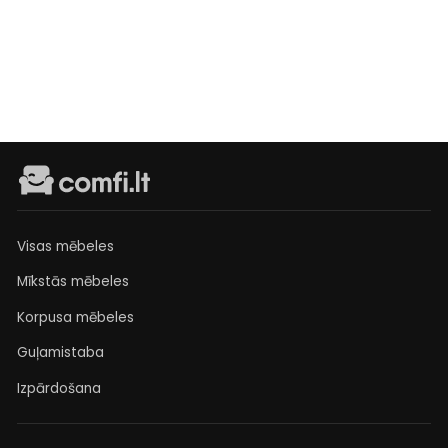
Išankstinis
užsakymas
€199
Visas mēbeles
Mīkstās mēbeles
Korpusa mēbeles
Guļamistaba
Izpārdošana