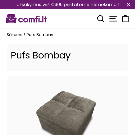
Pāriet
Užsakymus virš €600 pristatome nemokamai!
uz
Vietnes
saturu
Meklēt
Ra
Sākums
/
Pufs Bombay
Pufs Bombay