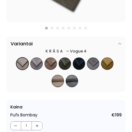
Variantai
KRĀSA
—
Vogue 4
Kaina
Pufs Bombay
€199
Para
cen
−
+