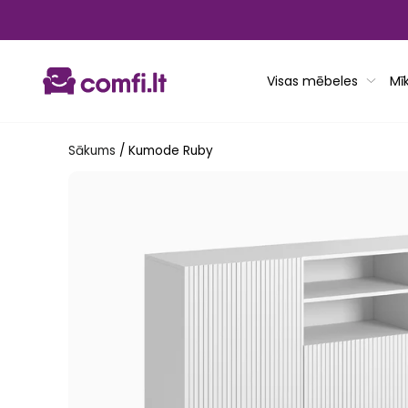
Pāriet
uz
saturu
Visas mēbeles
Mī
Sākums
/
Kumode Ruby