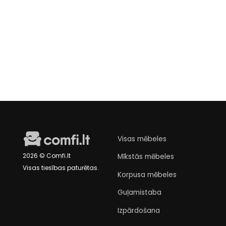
Kumode Ruby
€299
Laikinai neturime
Visas mēbeles
2026 © Comfi.lt
Mīkstās mēbeles
Visas tiesības paturētas.
Korpusa mēbeles
Guļamistaba
Izpārdošana