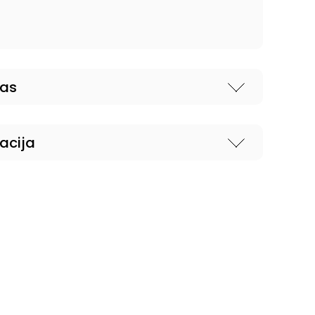
nas
acija