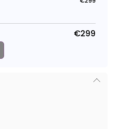
€299
Parastā
cena
€299