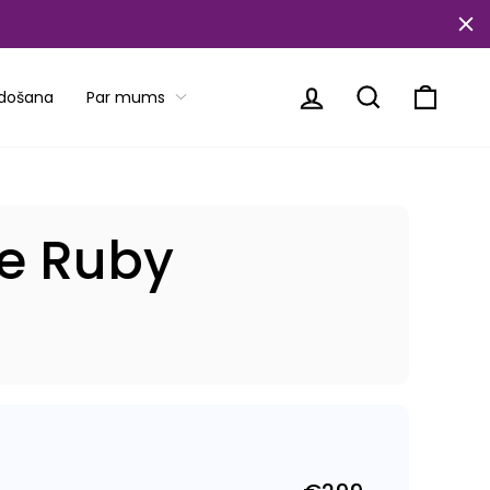
Piesakieties
Meklēt
Ratiņi
rdošana
Par mums
e Ruby