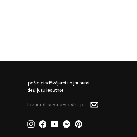
Īpašie piedāvājumi un jaunumi
tieši jūsu iesūtnē!
IEVADIET
SAVU
E-
Instagram
Facebook
YouTube
Messenger
Pinterest
PASTU.
PASTU