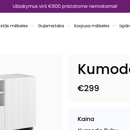
Užsakymus virš €600 pristatome nemokamai!
kstās mēbeles
Guļamistaba
Korpusa mēbeles
Izpā
Kumod
€299
Parastā
cena
Kaina