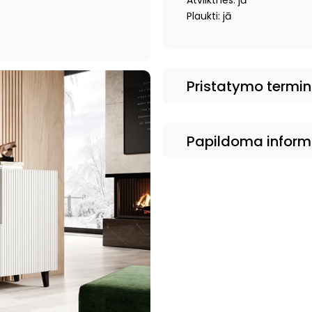
Atvilktnes: jā
Plaukti: jā
Pristatymo termi
Papildoma inform