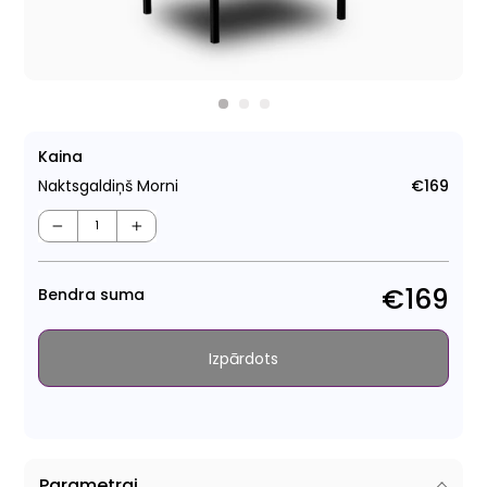
Kaina
Naktsgaldiņš Morni
€169
Para
cen
−
+
€169
Bendra suma
Izpārdots
Parametrai