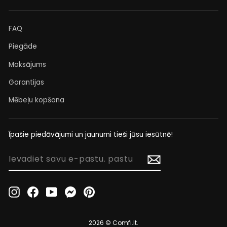
FAQ
Piegāde
Maksājums
Garantijas
Mēbeļu kopšana
Īpašie piedāvājumi un jaunumi tieši jūsu iesūtnē!
IEVADIET
SAVU
E-
PASTU.
Instagram
Facebook
YouTube
Messenger
Pinterest
PASTU
2026 © Comfi.lt.