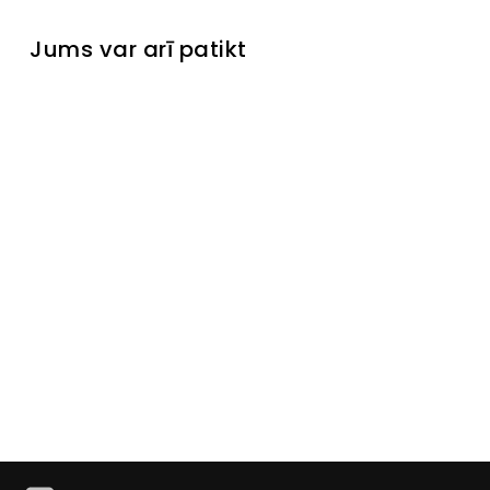
Jums var arī patikt
Izpārdots
Naktsgal
diņš
Morni
Laikinai
neturime
€169