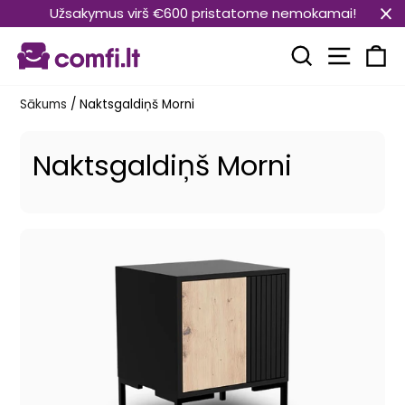
Pāriet
Užsakymus virš €600 pristatome nemokamai!
uz
Vietnes
saturu
Meklēt
Ra
Sākums
/
Naktsgaldiņš Morni
Naktsgaldiņš Morni